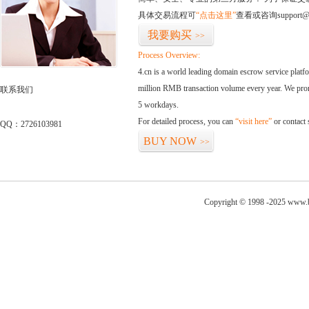
具体交易流程可
“点击这里”
查看或咨询support@
我要购买
>>
Process Overview:
4.cn is a world leading domain escrow service plat
million RMB transaction volume every year. We promi
联系我们
5 workdays.
For detailed process, you can
“visit here”
or contact
QQ：2726103981
BUY NOW
>>
Copyright © 1998 -2025 www.be